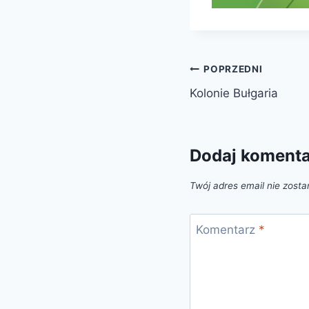
Nawigacja
POPRZEDNI
Kolonie Bułgaria
wpisu
Dodaj koment
Twój adres email nie zosta
Komentarz
*