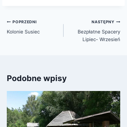
Nawigacja
POPRZEDNI
NASTĘPNY
Kolonie Susiec
Bezpłatne Spacery
wpisu
Lipiec- Wrzesień
Podobne wpisy