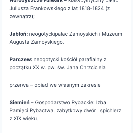
Horodyszcze Folwark
– klasycystyczny pałac
Juliusza Frankowskiego z lat 1818-1824 (z
zewnątrz);
Jabłoń:
neogotyckipałac Zamoyskich i Muzeum
Augusta Zamoyskiego.
Parczew:
neogotycki kościół parafialny z
początku XX w. pw. św. Jana Chrzciciela
przerwa – obiad we własnym zakresie
Siemień
– Gospodarstwo Rybackie: Izba
Pamięci Rybactwa, zabytkowy dwór i spichlerz
z XIX wieku.