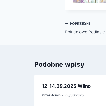
Nawigacja
POPRZEDNI
Południowe Podlasie
wpisu
Podobne wpisy
ie 22
12-14.09.2025 Wilno
Przez
Admin
08/06/2025