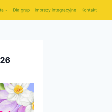
ta
Dla grup
Imprezy integracyjne
Kontakt
026