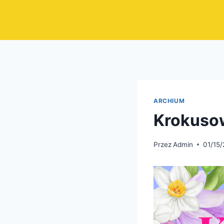
Przejdź
do
treści
ARCHIUM
Krokusow
Przez
Admin
01/15